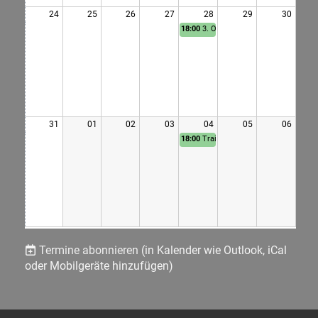
24
25
26
27
28
29
30
18:00
3. OP
31
01
02
03
04
05
06
18:00
Training
Termine abonnieren
(in Kalender wie Outlook, iCal
oder Mobilgeräte hinzufügen)