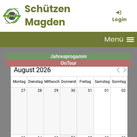
Schützen
Magden
Login
Menü
Jahresprogamm
OnTour
August 2026
Montag
Dienstag
Mittwoch
Donnerst
Freitag
Samstag
Sonntag
27
28
29
30
31
01
02
ag