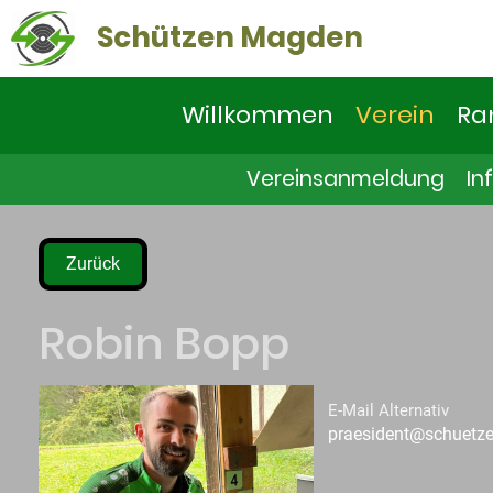
Schützen Magden
Willkommen
Verein
Ra
Vereinsanmeldung
In
Zurück
Robin Bopp
E-Mail Alternativ
praesident@schuetz