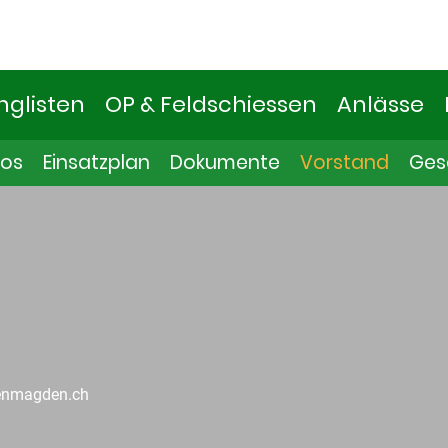
nglisten
OP & Feldschiessen
Anlässe
fos
Einsatzplan
Dokumente
Vorstand
Ges
enmagden.ch