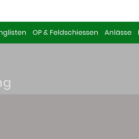
nglisten
OP & Feldschiessen
Anlässe
ng