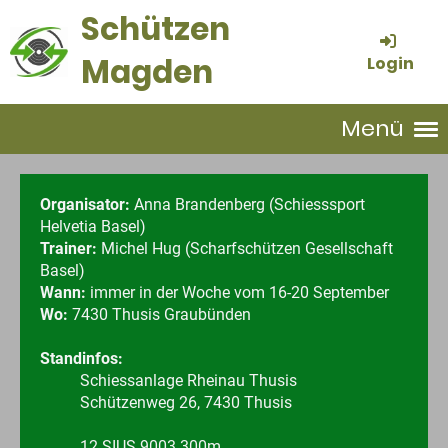
Schützen
Magden
Login
Menü
Organisator:
Anna Brandenberg (Schiesssport
Helvetia Basel)
Trainer:
Michel Hug (Scharfschützen Gesellschaft
Basel)
Wann:
immer in der Woche vom 16-20 September
Wo:
7430 Thusis Graubünden
Standinfos:
Schiessanlage Rheinau Thusis
Schützenweg 26, 7430 Thusis
12 SIUS 9003 300m