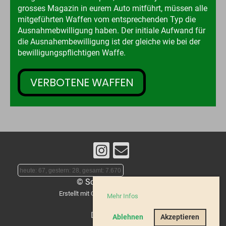
grosses Magazin in eurem Auto mitführt, müssen alle
mitgeführten Waffen vom entsprechenden Typ die
Ausnahmebwilligung haben. Der initiale Aufwand für
die Ausnahembewilligung ist der gleiche wie bei der
bewilligungspflichtigen Waffe.
VERBOTENE WAFFEN
heute: 67, gestern: 28, gesamt: 7.670
© Schützen Magden
Erstellt mit ClubDesk Vereinssoftware
Mehr Infos
Impressum
Datenschutz
Ablehnen
Akzeptieren